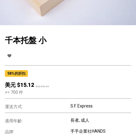
千本托盤 小
58
%的折扣
美元 $
15.12
美元 $
36.00
>=
700
件
S.F. Express.
運送方式:
長者
, 成人
適用年齡:
手手企業社HANDS
品牌: