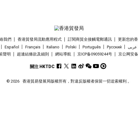
絡我們
香港貿發局流動應用程式
訂閱商貿全接觸電郵通訊
更新您的
Español
Français
Italiano
Polski
Português
Pусский
عربى
策聲明
超連結條款及細則
網站導航
京ICP备09059244号
京公网安备 1
關注 HKTDC
© 2026
香港貿易發展局版權所有，對違反版權者保留一切追索權利 。