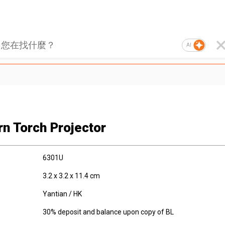
AI
rn Torch Projector
6301U
3.2 x 3.2 x 11.4 cm
Yantian / HK
30% deposit and balance upon copy of BL