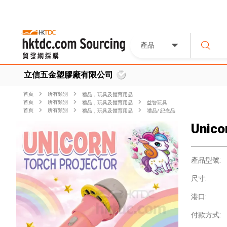
產品
立信五金塑膠廠有限公司
首頁
所有類別
禮品，玩具及體育用品
首頁
所有類別
禮品，玩具及體育用品
益智玩具
首頁
所有類別
禮品，玩具及體育用品
禮品/ 紀念品
Unico
產品型號:
尺寸:
港口:
付款方式: