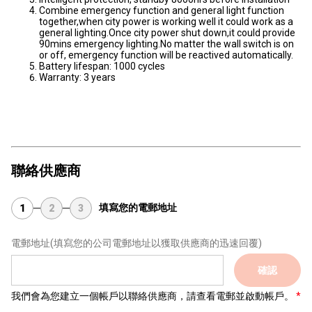
Combine emergency function and general light function
together,when city power is working well it could work as a
general lighting.Once city power shut down,it could provide
90mins emergency lighting.No matter the wall switch is on
or off, emergency function will be reactived automatically.
Battery lifespan: 1000 cycles
Warranty: 3 years
聯絡供應商
填寫您的電郵地址
1
2
3
電郵地址
(填寫您的公司電郵地址以獲取供應商的迅速回覆)
確認
我們會為您建立一個帳戶以聯絡供應商，請查看電郵並啟動帳戶。