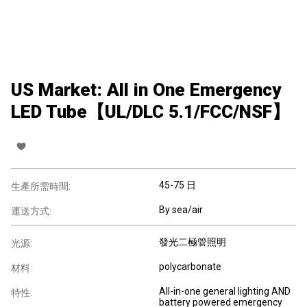
US Market: All in One Emergency
LED Tube【UL/DLC 5.1/FCC/NSF】
45-75 日
生產所需時間:
By sea/air
運送方式:
發光二極管照明
光源:
polycarbonate
材料:
All-in-one general lighting AND
特性:
battery powered emergency