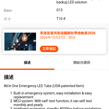
backup LED solution
G13
Base:
T10 4'
尺寸:
香港貿發局香港國際秋季燈飾展2026
2026年10月27日 - 30日
立即登記
描述
聯絡供應商
描述
All In One Emergency LED Tube (USA patented Item)
Built-in emergency system, easy installation & easy
replacement
MCU system: With self-test function, it can self test
monthly and yearly
Intelligent protection, standby 8000hrs before installation