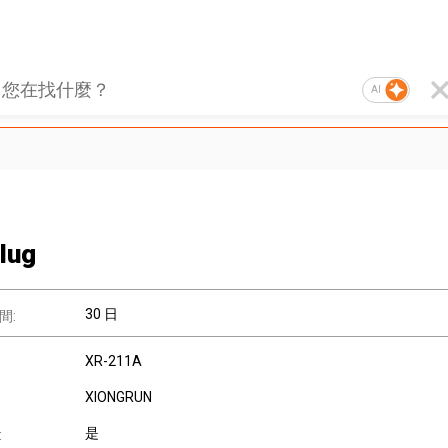
AI
lug
30 日
間:
XR-211A
XIONGRUN
是
: