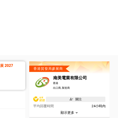
 2027
香港貿發局參展商
南美電業有限公司
香港
出口商, 製造商
關注
平均回覆時間
24小時內
顯示更多