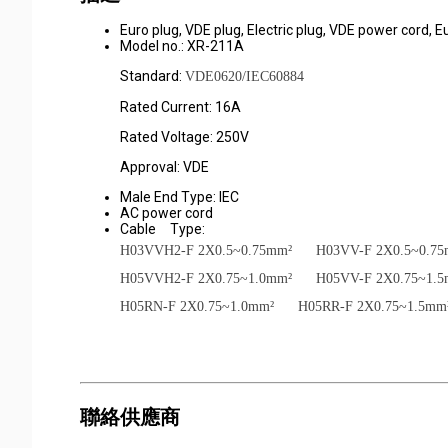
Euro plug, VDE plug, Electric plug, VDE power cord, 
Model no.: XR-211A
Standard:
VDE0620/IEC60884
Rated Current: 16A
Rated Voltage: 250V
Approval: VDE
Male End Type: IEC
AC power cord
Cable Type:
H03VVH2-F 2X0.5~0.75mm² H03VV-F 2X0.5~0.7
H05VVH2-F 2X0.75~1.0mm² H05VV-F 2X0.75~1.
H05RN-F 2X0.75~1.0mm² H05RR-F 2X0.75~1.5mm
聯絡供應商