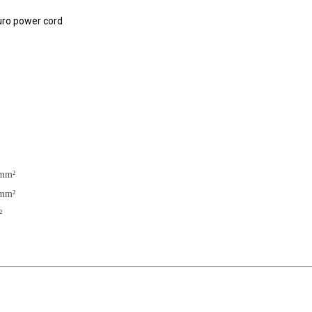
Euro power cord
5mm²
5mm²
²