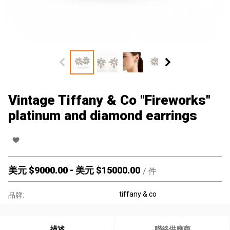
Vintage Tiffany & Co "Fireworks"
platinum and diamond earrings
美元 $
9000.00
-
美元 $
15000.00
/
件
tiffany & co
品牌:
描述
聯絡供應商