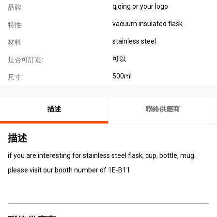
qiqing or your logo
品牌:
vacuum insulated flask
特性:
stainless steel
材料:
可以
是否可訂造:
500ml
尺寸:
描述
聯絡供應商
描述
if you are interesting for stainless steel flask, cup, bottle, mug.
please visit our booth number of 1E-B11