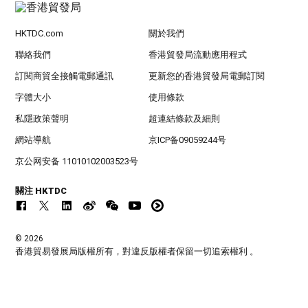
HKTDC.com
關於我們
聯絡我們
香港貿發局流動應用程式
訂閱商貿全接觸電郵通訊
更新您的香港貿發局電郵訂閱
字體大小
使用條款
私隱政策聲明
超連結條款及細則
網站導航
京ICP备09059244号
京公网安备 11010102003523号
關注 HKTDC
© 2026
香港貿易發展局版權所有，對違反版權者保留一切追索權利 。