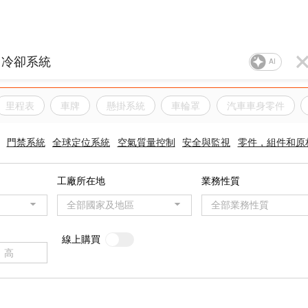
AI
里程表
車牌
懸掛系統
車輪罩
汽車車身零件
門禁系統
全球定位系統
空氣質量控制
安全與監視
零件，組件和原
工廠所在地
業務性質
全部國家及地區
全部業務性質
線上購買