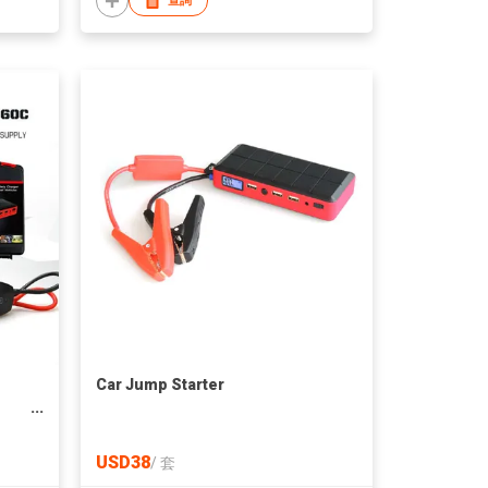
查詢
p
Car Jump Starter
USD38
/
套