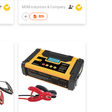
MGM Industries & Company
查詢