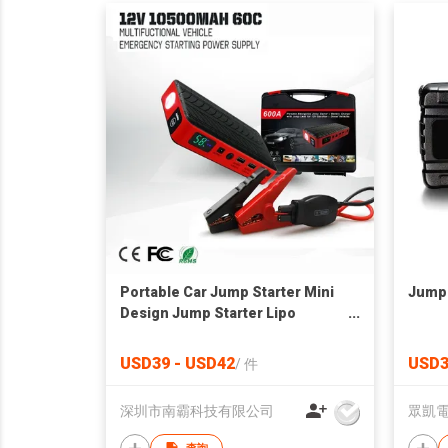
Portable Car Jump Starter Mini
Jump 
Design Jump Starter Lipo
Booster
USD39 - USD42
USD3
/
件
深圳市南霸科技有限公司
眾凱