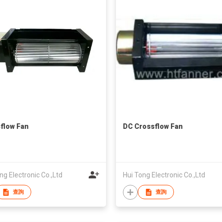
flow Fan
DC Crossflow Fan
ng Electronic Co.,Ltd
Hui Tong Electronic Co.,Ltd
查詢
查詢