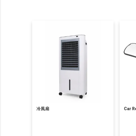
冷風扇
Car R