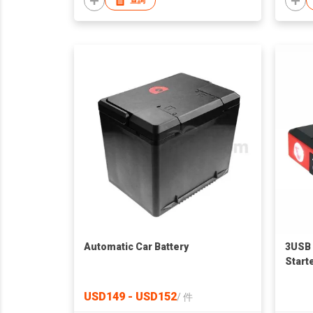
查詢
Automatic Car Battery
3USB 
Start
Kit F
Cars
USD149 - USD152
/
件