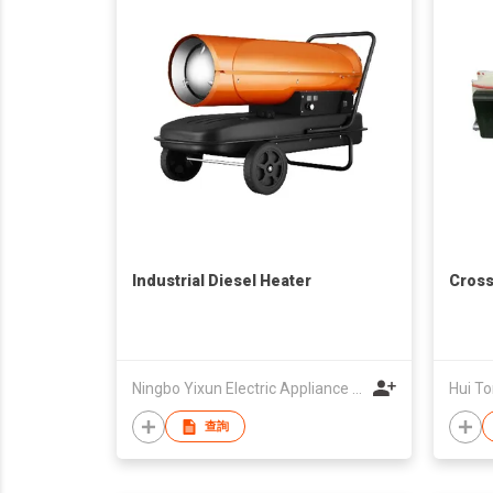
Industrial Diesel Heater
Cross
Ningbo Yixun Electric Appliance Co.,Ltd
Hui To
查詢