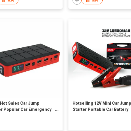
查詢
查詢
Hot Sales Car Jump
Hotselling 12V Mini Car Jum
er Popular Car Emergency
Starter Portable Car Battery
or 12V Petrol And Diesel
Fashionable Car Booster