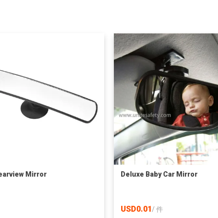
earview Mirror
Deluxe Baby Car Mirror
USD0.01
/
件