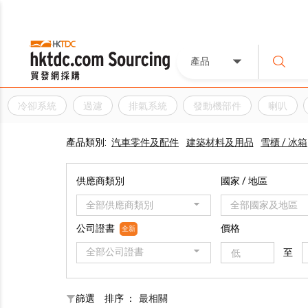
產品
冷卻系統
過濾
排氣系統
發動機部件
喇叭
產品類別:
汽車零件及配件
建築材料及用品
雪櫃 / 冰箱
供應商類別
國家 / 地區
全部供應商類別
全部國家及地區
公司證書
價格
全新
全部公司證書
至
篩選
排序 ：
最相關