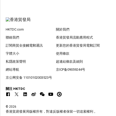
HKTDC.com
關於我們
聯絡我們
香港貿發局流動應用程式
訂閱商貿全接觸電郵通訊
更新您的香港貿發局電郵訂閱
字體大小
使用條款
私隱政策聲明
超連結條款及細則
網站導航
京ICP备09059244号
京公网安备 11010102003523号
關注 HKTDC
© 2026
香港貿易發展局版權所有，對違反版權者保留一切追索權利 。