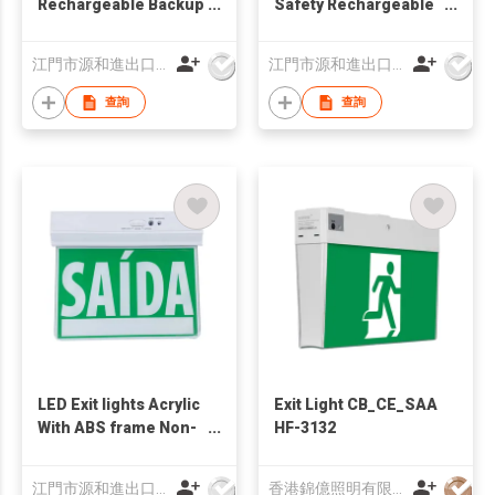
Rechargeable Backup
Safety Rechargeable
3hours LED lights
LED EXIT Emergency
Acrylic with PVC
lights ABS LED
江門市源和進出口有限公司
江門市源和進出口有限公司
Maintained
emergency Exit sign
Emergency exit
with battery Lights
查詢
查詢
Lights
LED Exit lights Acrylic
Exit Light CB_CE_SAA
With ABS frame Non-
HF-3132
maintained and
Maintained
江門市源和進出口有限公司
香港錦億照明有限公司