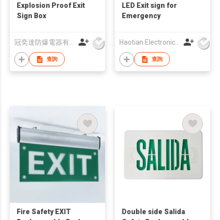
Explosion Proof Exit
LED Exit sign for
Sign Box
Emergency
冠奕達防爆電器有限公司
Haotian Electronic Co.,Ltd
查詢
查詢
Fire Safety EXIT
Double side Salida