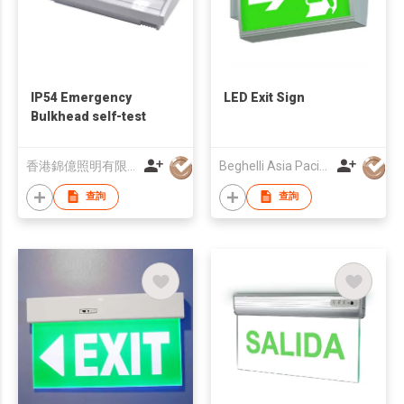
IP54 Emergency
LED Exit Sign
Bulkhead self-test
香港錦億照明有限公司
Beghelli Asia Pacific Limited
查詢
查詢