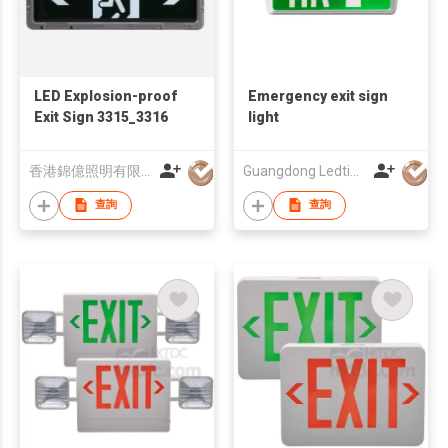
LED Explosion-proof
Emergency exit sign
Exit Sign 3315_3316
light
香港錦億照明有限公司
Guangdong Ledtimes Lighting Co., Ltd.
查詢
查詢