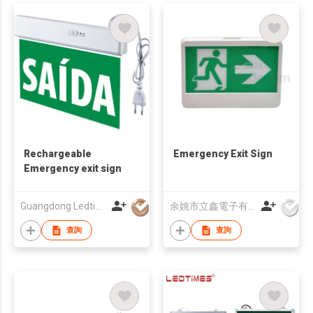
Rechargeable
Emergency Exit Sign
Emergency exit sign
Guangdong Ledtimes Lighting Co., Ltd.
余姚市立鑫電子有限公司
查詢
查詢