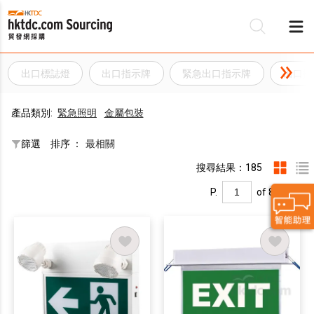
出口標誌燈
出口指示牌
緊急出口指示牌
出口指
產品類別:
緊急照​​明
金屬包裝
篩選
排序 ：
最相關
搜尋結果：185
P.
of 8