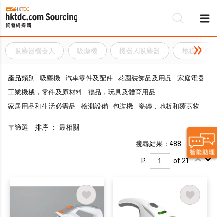
吸塵器機器人
吸塵機
機器人吸塵器
地板清潔機
產品類別:
吸塵機
汽車零件及配件
花園裝飾品及用品
家庭電器
工業機械，零件及原材料
禮品，玩具及體育用品
家居用品和生活必需品
檢測設備
包裝機
瓷磚，地板和覆蓋物
篩選
排序 ：
最相關
搜尋結果：488
P.
of 21