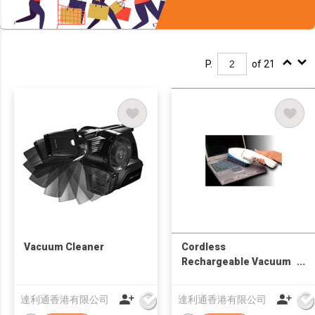
P.
of 21
Vacuum Cleaner
Cordless
Rechargeable Vacuum
Brush Good for Home
Appliance / Electronic
達利通香港有限公司
達利通香港有限公司
Equipment / Computer