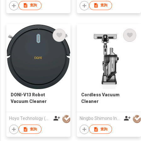
查詢
查詢
DONI-V13 Robot
Cordless Vacuum
Vacuum Cleaner
Cleaner
Hoyo Technology (HK) Industrial Co., Ltd.
Ningbo Shimono Industry Co Ltd
查詢
查詢