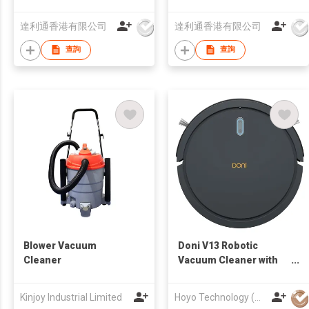
Vacuum Cleaner
達利通香港有限公司
達利通香港有限公司
查詢
查詢
Blower Vacuum
Doni V13 Robotic
Cleaner
Vacuum Cleaner with
Water Tank and Big
Power
Kinjoy Industrial Limited
Hoyo Technology (HK) Industrial Co., Ltd.