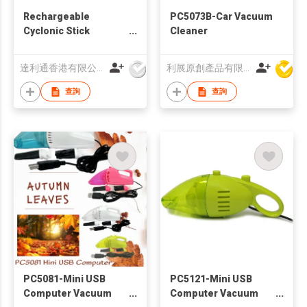
Rechargeable
PC5073B-Car Vacuum
Cyclonic Stick
Cleaner
Vacuum Cleaner
達利通香港有限公司
利展原創產品有限公司
查詢
查詢
PC5081-Mini USB
PC5121-Mini USB
Computer Vacuum
Computer Vacuum