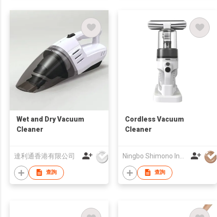
Wet and Dry Vacuum
Cordless Vacuum
Cleaner
Cleaner
達利通香港有限公司
Ningbo Shimono Industry Co Ltd
查詢
查詢