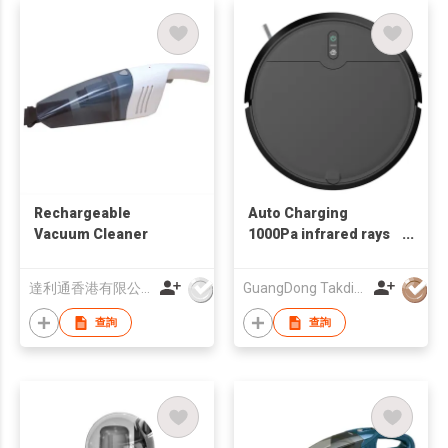
Rechargeable
Auto Charging
Vacuum Cleaner
1000Pa infrared rays
to prevent impact
Dust box capacity
達利通香港有限公司
GuangDong Takdir Smart Robot Co.,Ltd.
400ml home floor
robot vacuum cleaner
查詢
查詢