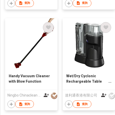
/ Excellent for Irregular
查詢
查詢
Surface
Handy Vacuum Cleaner
Wet/Dry Cyclonic
with Blow Function
Rechargeable Table
Vacuum Cleaner
Ningbo Chinaclean Household Appliances Manufacture Co., Ltd.
達利通香港有限公司
查詢
查詢