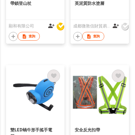
帶鎖登山杖
英泥質防水塗層
顯和有限公司
成都微敦信財貿易有限公司
查詢
查詢
雙LED蝸牛形手搖手電
安全反光扣帶