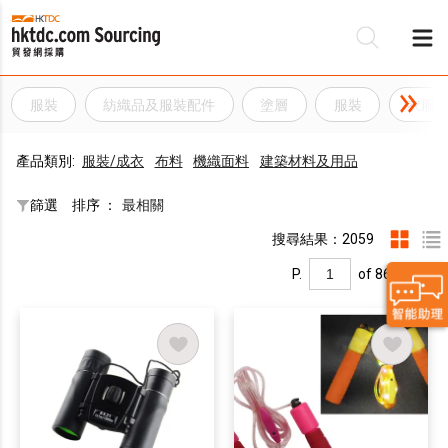
服裝
紡織品及服裝配件
塗層
服裝
衣服
產品類別:
服裝/成衣
布料
機織面料
建築材料及用品
篩選
排序 ：
最相關
搜尋結果：2059
P.
of 86