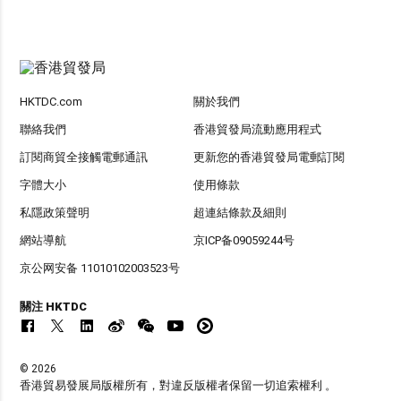
HKTDC.com
關於我們
聯絡我們
香港貿發局流動應用程式
訂閱商貿全接觸電郵通訊
更新您的香港貿發局電郵訂閱
字體大小
使用條款
私隱政策聲明
超連結條款及細則
網站導航
京ICP备09059244号
京公网安备 11010102003523号
關注 HKTDC
© 2026
香港貿易發展局版權所有，對違反版權者保留一切追索權利 。