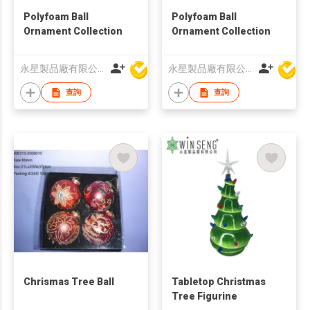
Polyfoam Ball
Polyfoam Ball
Ornament Collection
Ornament Collection
永星製品廠有限公司
永星製品廠有限公司
查詢
查詢
Chrismas Tree Ball
Tabletop Christmas
Tree Figurine