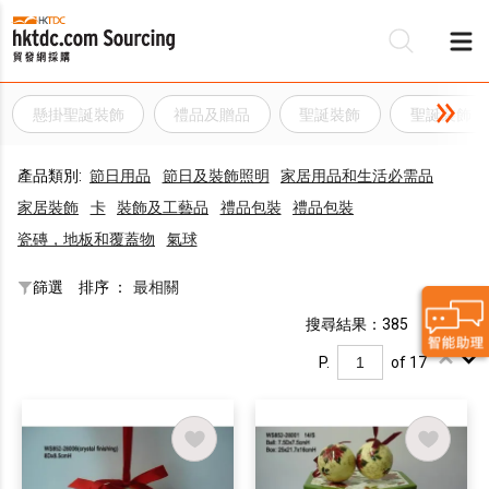
懸掛聖誕裝飾
禮品及贈品
聖誕裝飾
聖誕裝飾
產品類別:
節日用品
節日及裝飾照明
家居用品和生活必需品
家居裝飾
卡
裝飾及工藝品
禮品包裝
禮品包裝
瓷磚，地板和覆蓋物
氣球
篩選
排序 ：
最相關
搜尋結果：385
P.
of 17