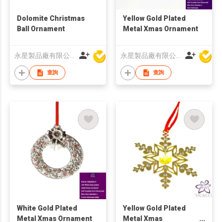
Dolomite Christmas
Yellow Gold Plated
Ball Ornament
Metal Xmas Ornament
永星製品廠有限公司
永星製品廠有限公司
查詢
查詢
White Gold Plated
Yellow Gold Plated
Metal Xmas Ornament
Metal Xmas