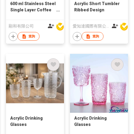
600 ml Stainless Steel
Acrylic Short Tumbler
Single Layer Coffee
Ribbed Design
Cup w/ Straw
顯和有限公司
愛知達國際有限公司
查詢
查詢
Acrylic Drinking
Acrylic Drinking
Glasses
Glasses