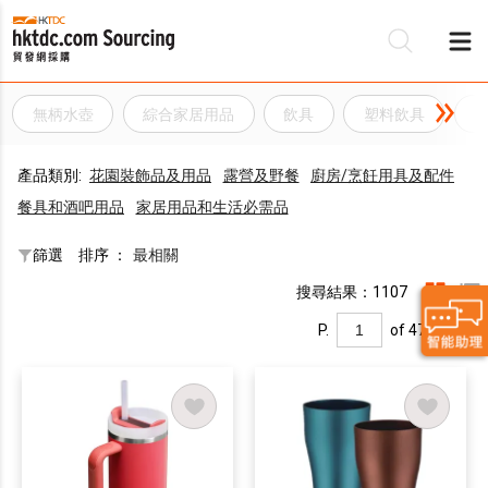
無柄水壺
綜合家居用品
飲具
塑料飲具
產品類別:
花園裝飾品及用品
露營及野餐
廚房/烹飪用具及配件
餐具和酒吧用品
家居用品和生活必需品
篩選
排序 ：
最相關
搜尋結果：1107
P.
of 47