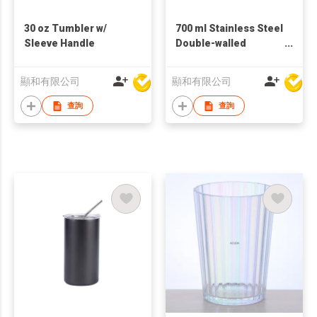
30 oz Tumbler w/
700 ml Stainless Steel
Sleeve Handle
Double-walled
Insulated Travel Mug
w/ Straw
顯和有限公司
顯和有限公司
查詢
查詢