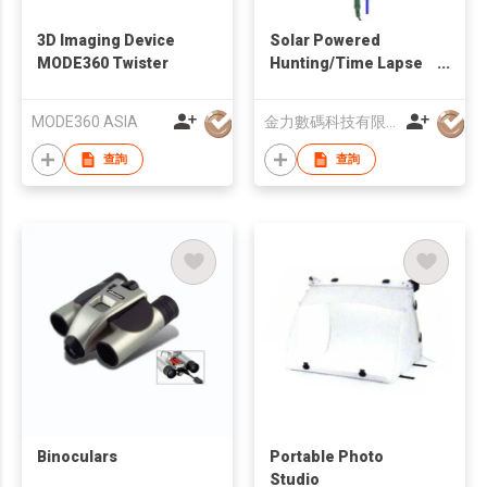
3D Imaging Device
Solar Powered
MODE360 Twister
Hunting/Time Lapse
Camera
MODE360 ASIA
金力數碼科技有限公司
查詢
查詢
Binoculars
Portable Photo
Studio