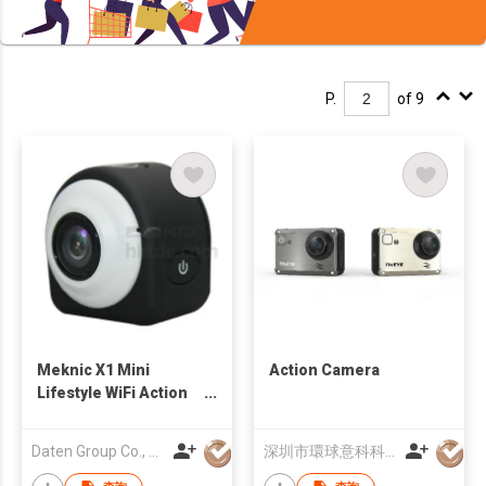
P.
of 9
Meknic X1 Mini
Action Camera
Lifestyle WiFi Action
Camera 1080p@30fps
HD Video 145°Wide-
Daten Group Co., Ltd.
深圳市環球意科科技有限公司
Angle Lens
Waterproof