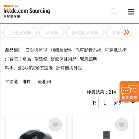
紅外攝像機
攝像機
熱成像攝像機
熱像儀
產品類別:
安全與監視
相機及配件
汽車影音系統
可穿戴技術
消費電子產品
望遠鏡
醫療保健用品
緊急照​​明
科學、測試和實驗室設備
計算機與外設
篩選
排序 ：
最相關
搜尋結果：214
P.
of 9