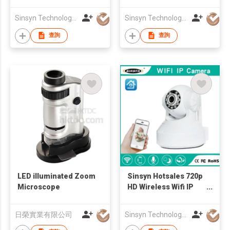
Sinsyn Technology (Hk) Co., Limited
Sinsyn Technology (Hk) Co., Limited
查詢
查詢
LED illuminated Zoom
Sinsyn Hotsales 720p
Microscope
HD Wireless Wifi IP
camera
日榮實業有限公司
Sinsyn Technology (Hk) Co., Limited