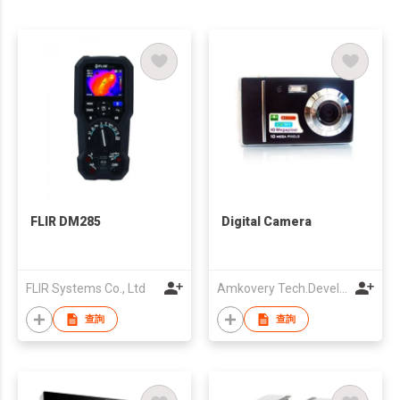
FLIR DM285
Digital Camera
FLIR Systems Co., Ltd
Amkovery Tech.Development Co.,Ltd
查詢
查詢