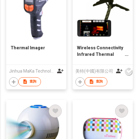
Thermal Imager
Wireless Connectivity
Infrared Thermal
Image Camera
Jinhua MaKa Technology Co., Ltd
美特(中國)有限公司
查詢
查詢