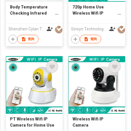
Body Temperature
720p Home Use
Checking Infrared
Wireless Wifi IP
Thermal Camera
Camera
Shenzhen Cylan Technology Co., Ltd.
Sinsyn Technology (Hk) Co., Limited
查詢
查詢
PT Wireless Wifi IP
Wireless Wifi IP
Camera for Home Use
Camera