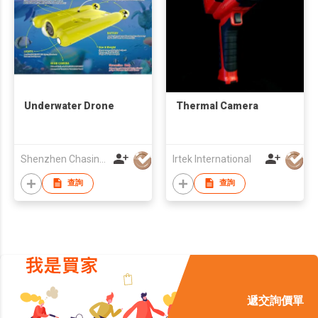
Underwater Drone
Thermal Camera
Shenzhen Chasing-Innovation Technology Co., Ltd.
Irtek International
查詢
查詢
遞交詢價單