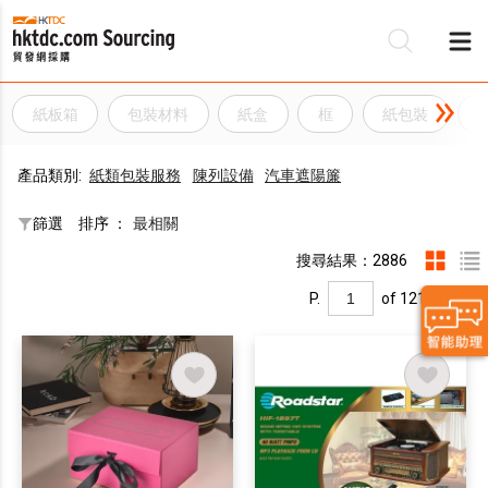
紙板箱
包裝材料
紙盒
框
紙包裝
產品類別:
紙類包裝服務
陳列設備
汽車遮陽簾
篩選
排序 ：
最相關
搜尋結果：2886
P.
of 121