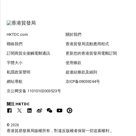
HKTDC.com
關於我們
聯絡我們
香港貿發局流動應用程式
訂閱商貿全接觸電郵通訊
更新您的香港貿發局電郵訂閱
字體大小
使用條款
私隱政策聲明
超連結條款及細則
網站導航
京ICP备09059244号
京公网安备 11010102003523号
關注 HKTDC
© 2026
香港貿易發展局版權所有，對違反版權者保留一切追索權利 。