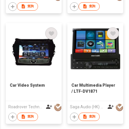
查詢
查詢
Car Video System
Car Multimedia Player
/ LTF-DV1871
Roadrover Technology (Hong Kong)Co., Limited
Saga Audio (HK) Co Ltd
查詢
查詢