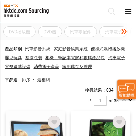
DVD播放機
DVD機
汽車零配件
汽車電子
產品類別:
汽車影音系統
家庭影音娛樂系統
便攜式媒體播放機
嬰兒玩具
塑膠包裝
相機，筆記本電腦和數碼產品包
汽車電子
電視遊戲設備
消費電子產品
家用儲存及整理
篩選
排序 ：
最相關
搜尋結果：834
P.
of 35