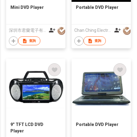
Mini DVD Player
Portable DVD Player
深圳市君蘭電子有限公司
Chan Ching Electronic Technology Co
查詢
查詢
9" TFT LCD DVD
Portable DVD Player
Player