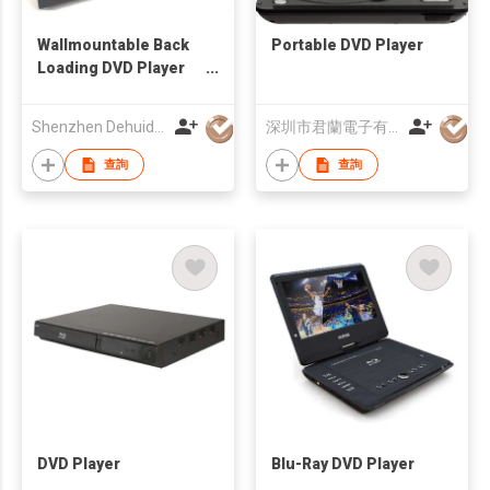
Wallmountable Back
Portable DVD Player
Loading DVD Player
with 17.3'' LCD Screen
Shenzhen Dehuida Digital Co., Limited
深圳市君蘭電子有限公司
查詢
查詢
DVD Player
Blu-Ray DVD Player