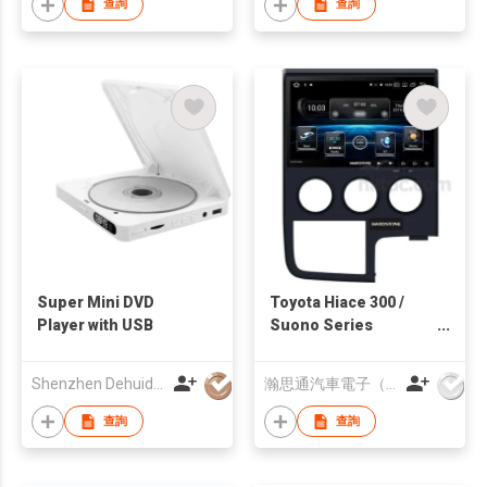
查詢
查詢
Super Mini DVD
Toyota Hiace 300 /
Player with USB
Suono Series
Multimedia System
Shenzhen Dehuida Digital Co., Limited
瀚思通汽車電子（亞太）有限公司
查詢
查詢