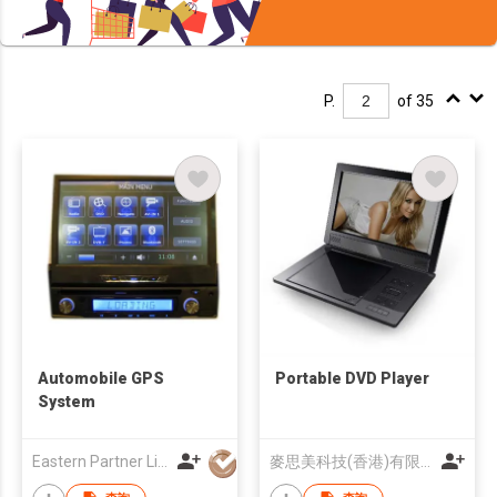
P.
of 35
Automobile GPS
Portable DVD Player
System
Eastern Partner Limited
麥思美科技(香港)有限公司