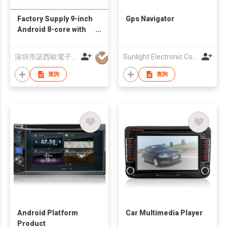
Factory Supply 9-inch
Gps Navigator
Android 8-core with
DSP Volkswagen
Universal Screen
深圳市諾西歐電子有限公司
Sunlight Electronic Co., Limited
查詢
查詢
Android Platform
Car Multimedia Player
Product