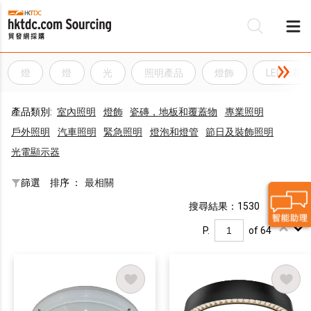
燈
燈
光
照明產品
燈飾
LED天花
產品類別:
室內照明
燈飾
瓷磚，地板和覆蓋物
專業照明
戶外照明
汽車照明
緊急照​​明
燈泡和燈管
節日及裝飾照明
光電顯示器
篩選
排序 ：
最相關
搜尋結果：1530
P.
of 64