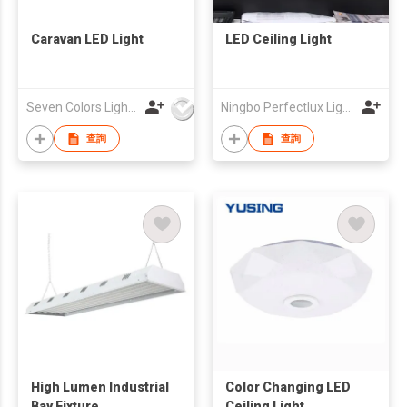
Caravan LED Light
LED Ceiling Light
Seven Colors Lighting Technology Co., Limited
Ningbo Perfectlux Lighting Co., Ltd
查詢
查詢
High Lumen Industrial
Color Changing LED
Bay Fixture
Ceiling Light