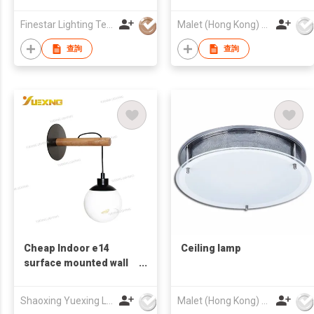
Smart Home RGBIC LED
Flush Mount OEM
Finestar Lighting Technology Co., Ltd.
Malet (Hong Kong) Limited
查詢
查詢
Cheap Indoor e14
Ceiling lamp
surface mounted wall
lamp
Shaoxing Yuexing Lighting Co.,Ltd.
Malet (Hong Kong) Limited