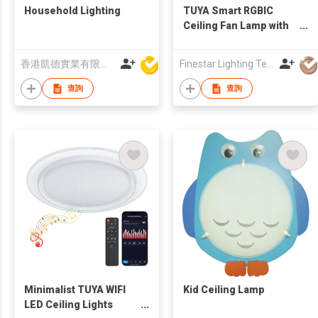
Household Lighting
TUYA Smart RGBIC
Ceiling Fan Lamp with
Bluetooth Speaker
香港凱德實業有限公司
Finestar Lighting Technology Co., Ltd.
查詢
查詢
Minimalist TUYA WIFI
Kid Ceiling Lamp
LED Ceiling Lights