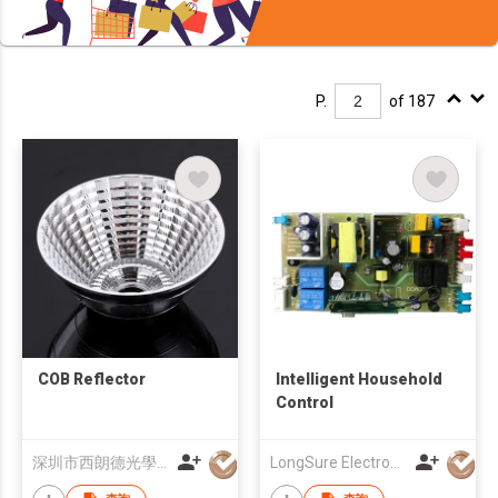
P.
of 187
COB Reflector
Intelligent Household
Control
深圳市西朗德光學有限公司
LongSure Electronics Technology Co.,ltd