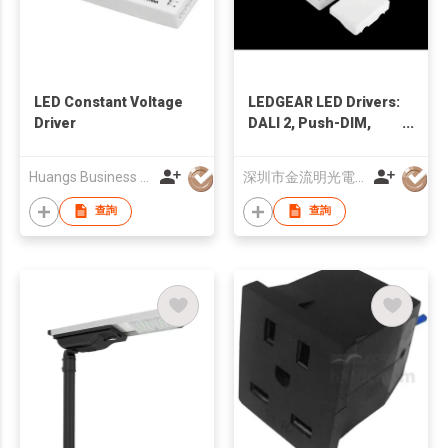
LED Constant Voltage
LEDGEAR LED Drivers:
Driver
DALI 2, Push-DIM,
Bluetooth, Zigbee,
Wifi, 0-10V, Triac,
Huangs Business Ltd
深圳市金流明光電技術有限公司
ON/OFF
查詢
查詢