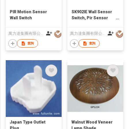
PIR Motion Sensor
SK902IE Wall Sensor
Wall Switch
Switch, Pir Sensor
Switch
萬力達集團有限公司
萬力達集團有限公司
查詢
查詢
Japan Type Outlet
Walnut Wood Veneer
Plug
Lamp Shade