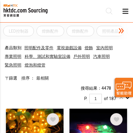
LED控制器
燈飾配件
燈飾配件
照明產品
產品類別:
照明配件及零件
電視遊戲設備
燈飾
室內照明
專業照明
科學、測試和實驗室設備
戶外照明
汽車照明
緊急照​​明
燈泡和燈管
篩選
排序 ：
最相關
搜尋結果：4478
P.
of 187