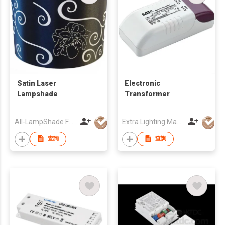
Satin Laser
Electronic
Lampshade
Transformer
All-LampShade Factory
Extra Lighting Manufacturing Limited
查詢
查詢