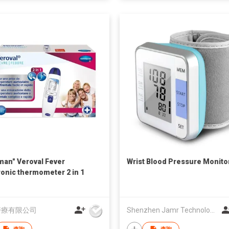
man" Veroval Fever
Wrist Blood Pressure Monito
ronic thermometer 2 in 1
醫療有限公司
Shenzhen Jamr Technology Company Limited