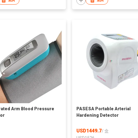
查詢
查詢
rated Arm Blood Pressure
PASESA Portable Arterial
or
Hardening Detector
USD1449.7
/
盒