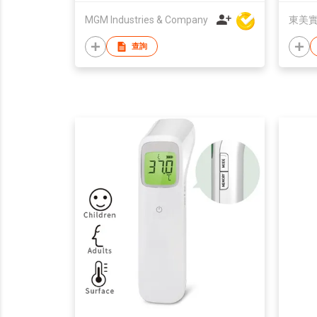
MGM Industries & Company
東美
查詢