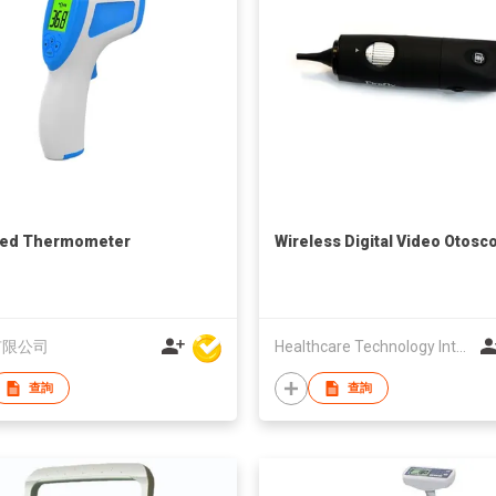
red Thermometer
Wireless Digital Video Otosc
有限公司
Healthcare Technology International Limited
查詢
查詢