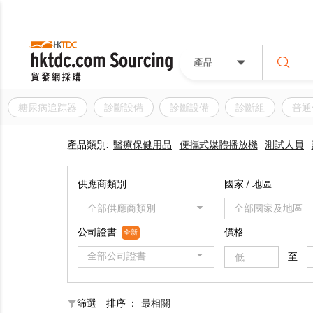
產品
糖尿病追踪器
診斷設備
診斷設備
診斷組
普通
產品類別:
醫療保健用品
便攜式媒體播放機
測試人員
供應商類別
國家 / 地區
全部供應商類別
全部國家及地區
公司證書
價格
全新
全部公司證書
至
篩選
排序 ：
最相關