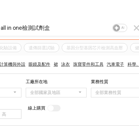
AI
化驗設備
遺傳篩選試驗
基因分型基因芯片檢測高血壓
計算機與外設
眼鏡及配件
裙
泳衣
珠寶零件和工具
汽車電子
科學
工廠所在地
業務性質
全部國家及地區
全部業務性質
線上購買