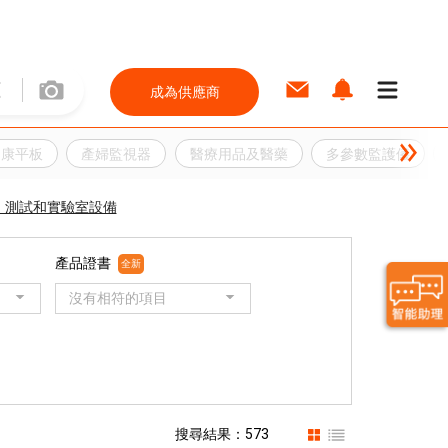
成為供應商
健康平板
產婦監視器
醫療用品及醫藥
多參數監護儀
、測試和實驗室設備
產品證書
全新
沒有相符的項目
搜尋結果：573