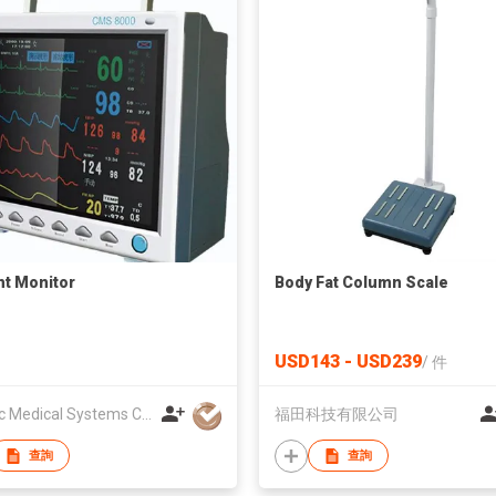
nt Monitor
Body Fat Column Scale
USD143 - USD239
/
件
Contec Medical Systems Co., Ltd
福田科技有限公司
查詢
查詢