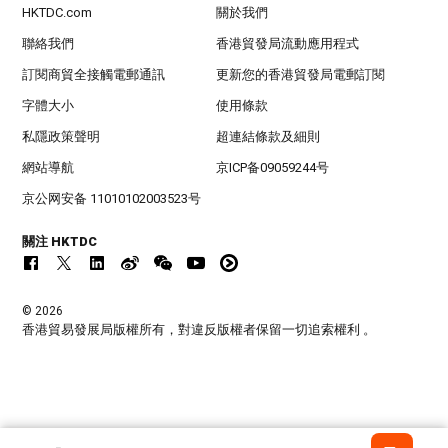
HKTDC.com
關於我們
聯絡我們
香港貿發局流動應用程式
訂閱商貿全接觸電郵通訊
更新您的香港貿發局電郵訂閱
字體大小
使用條款
私隱政策聲明
超連結條款及細則
網站導航
京ICP备09059244号
京公网安备 11010102003523号
關注 HKTDC
© 2026
香港貿易發展局版權所有，對違反版權者保留一切追索權利 。