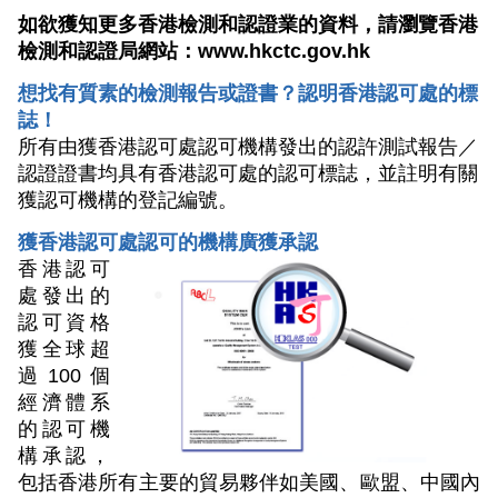
如欲獲知更多香港檢測和認證業的資料，請瀏覽香港
檢測和認證局網站：
w
ww.hkctc.gov.hk
想找有質素的檢測報告或證書？認明香港認可處的標
誌！
所有由獲香港認可處認可機構發出的認許測試報告／
認證證書均具有香港認可處的認可標誌，並註明有關
獲認可機構的登記編號。
獲香港認可處認可的機構廣獲承認
香港認可
處發出的
認可資格
獲全球超
過100個
經濟體系
的認可機
構承認，
包括香港所有主要的貿易夥伴如美國、歐盟、中國內