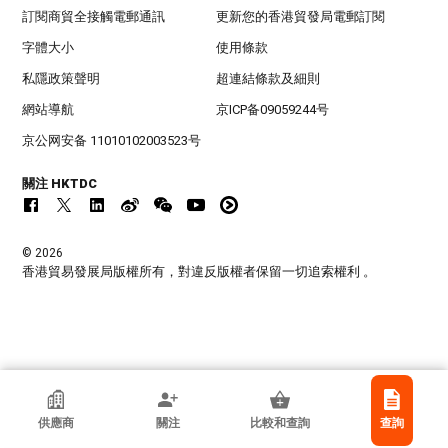
訂閱商貿全接觸電郵通訊
更新您的香港貿發局電郵訂閱
字體大小
使用條款
私隱政策聲明
超連結條款及細則
網站導航
京ICP备09059244号
京公网安备 11010102003523号
關注 HKTDC
© 2026
香港貿易發展局版權所有，對違反版權者保留一切追索權利 。
香港貿發局參展商
供應商
關注
比較和查詢
查詢
香港檢測和認證局