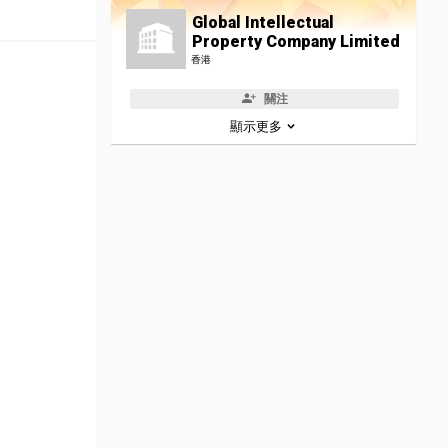
Global Intellectual
Property Company Limited
香港
關注
顯示更多