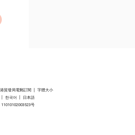
香港貿發局電郵訂閱
字體大小
한국어
日本語
1010102003523号