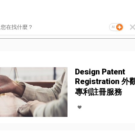
AI
Design Patent
Registration 
專利註冊服務