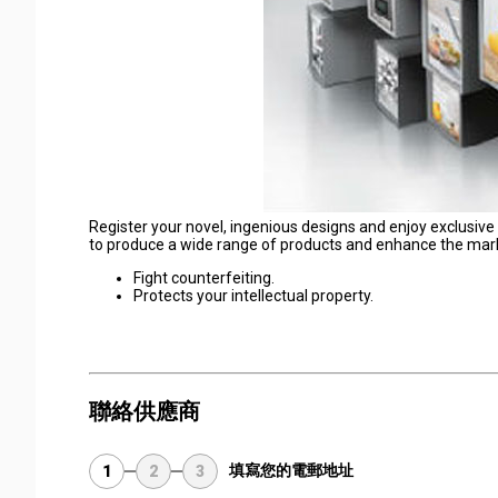
Register your novel, ingenious designs and enjoy exclusive
to produce a wide range of products and enhance the marke
Fight counterfeiting.
Protects your intellectual property.
聯絡供應商
填寫您的電郵地址
1
2
3