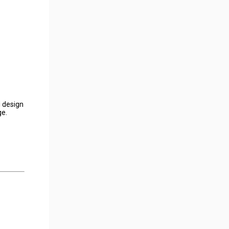
d design
ge.