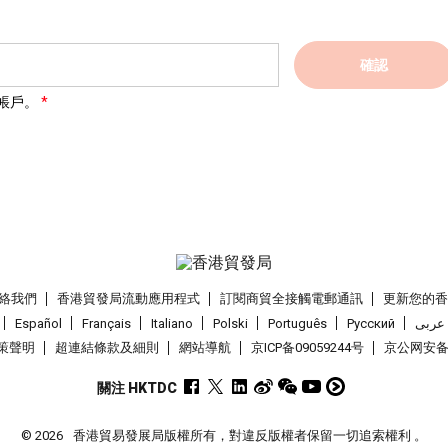
確認
帳戶。
絡我們
香港貿發局流動應用程式
訂閱商貿全接觸電郵通訊
更新您的
Español
Français
Italiano
Polski
Português
Pусский
عربى
策聲明
超連結條款及細則
網站導航
京ICP备09059244号
京公网安备 1
關注 HKTDC
© 2026
香港貿易發展局版權所有，對違反版權者保留一切追索權利 。