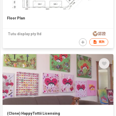
Floor Plan
Tutu display pty ltd
查詢
(Clone) HappyTottii Licensing