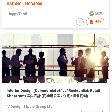
USD490 - USD4900
HappyTottii
查詢
Interior Design (Commercial office/ Residential/ Retail
Shopfront) 室內設計 (商業辦公室 / 住宅 / 零售商鋪)
V Design Studio Group Ltd