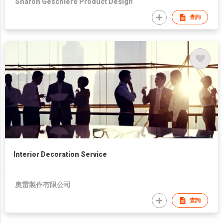
Sharon Geschiere Product Design
查詢
Interior Decoration Service
奧雷製作有限公司
查詢