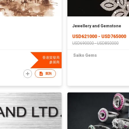
Jewellery and Gemstone
USD621000 - USD765000
USD690000 - USD850000
Saiko Gems
香港貿發局
參展商
查詢