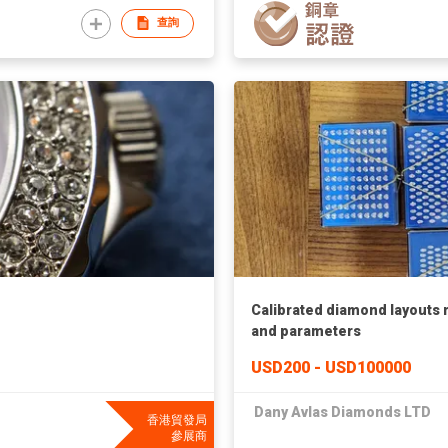
查詢
Calibrated diamond layouts
and parameters
USD200 - USD100000
Dany Avlas Diamonds LTD
香港貿發局
參展商