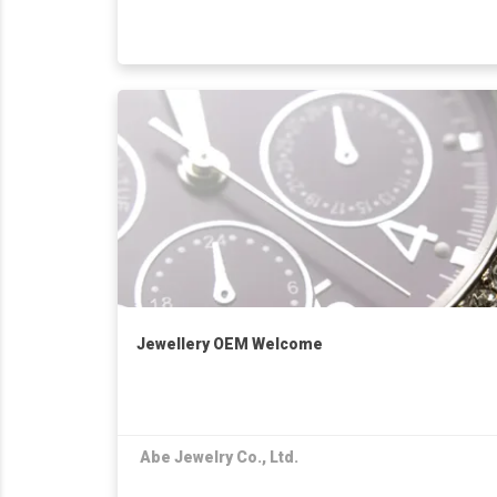
Jewellery OEM Welcome
Abe Jewelry Co., Ltd.