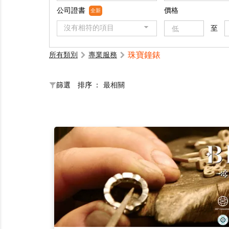
公司證書
價格
全新
沒有相符的項目
至
珠寶鐘錶
所有類別
專業服務
篩選
排序 ：
最相關