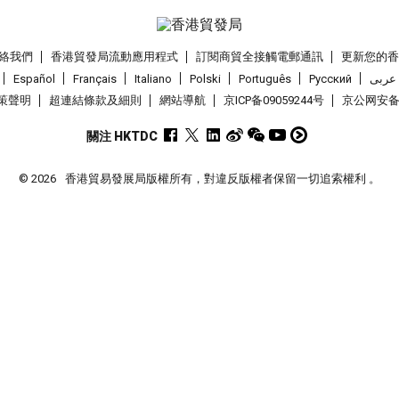
絡我們
香港貿發局流動應用程式
訂閱商貿全接觸電郵通訊
更新您的
Español
Français
Italiano
Polski
Português
Pусский
عربى
策聲明
超連結條款及細則
網站導航
京ICP备09059244号
京公网安备 1
關注 HKTDC
© 2026
香港貿易發展局版權所有，對違反版權者保留一切追索權利 。