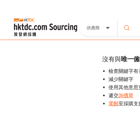
供應商
沒有與
唯一僱
檢查關鍵字有
減少關鍵字
使用其他意思
遞交
詢價單
電郵
至採購支