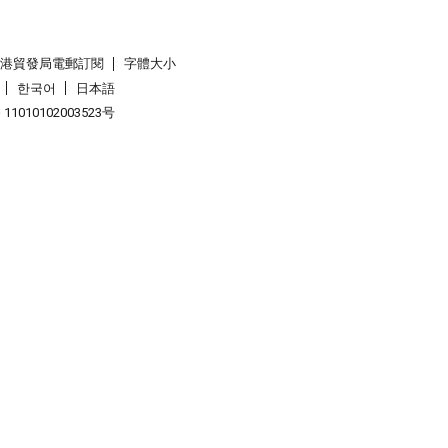
香港貿發局電郵訂閱
字體大小
한국어
日本語
1010102003523号