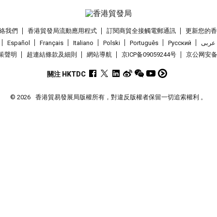
絡我們
香港貿發局流動應用程式
訂閱商貿全接觸電郵通訊
更新您的
Español
Français
Italiano
Polski
Português
Pусский
عربى
策聲明
超連結條款及細則
網站導航
京ICP备09059244号
京公网安备 1
關注 HKTDC
© 2026
香港貿易發展局版權所有，對違反版權者保留一切追索權利 。