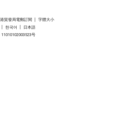
香港貿發局電郵訂閱
字體大小
한국어
日本語
1010102003523号