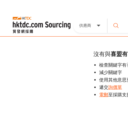
供應商
沒有與
喜盟有
檢查關鍵字有
減少關鍵字
使用其他意思
遞交
詢價單
電郵
至採購支