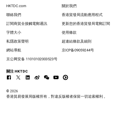
HKTDC.com
關於我們
聯絡我們
香港貿發局流動應用程式
訂閱商貿全接觸電郵通訊
更新您的香港貿發局電郵訂閱
字體大小
使用條款
私隱政策聲明
超連結條款及細則
網站導航
京ICP备09059244号
京公网安备 11010102003523号
關注 HKTDC
© 2026
香港貿易發展局版權所有，對違反版權者保留一切追索權利 。