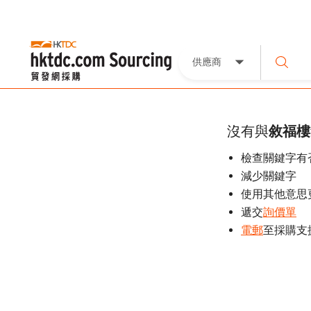
供應商
沒有與
敘福樓
檢查關鍵字有
減少關鍵字
使用其他意思
遞交
詢價單
電郵
至採購支