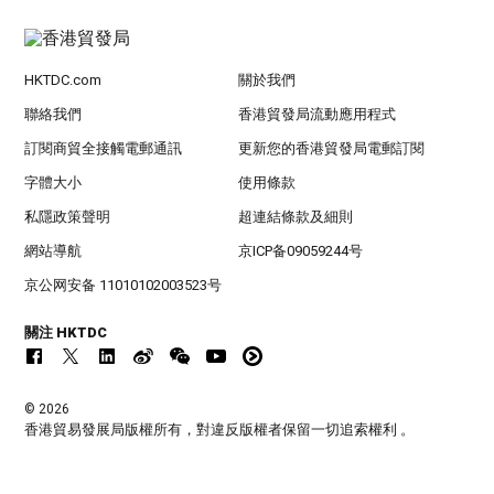
HKTDC.com
關於我們
聯絡我們
香港貿發局流動應用程式
訂閱商貿全接觸電郵通訊
更新您的香港貿發局電郵訂閱
字體大小
使用條款
私隱政策聲明
超連結條款及細則
網站導航
京ICP备09059244号
京公网安备 11010102003523号
關注 HKTDC
© 2026
香港貿易發展局版權所有，對違反版權者保留一切追索權利 。