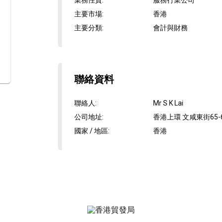
業務性質
:
服務行業公司
主要市場
:
香港
主要分類
:
會計與財務
聯絡資料
聯絡人
:
Mr S K Lai
公司地址
:
香港上環 文咸東街65-
國家 / 地區
:
香港