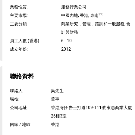
業務性質
:
服務行業公司
主要市場
:
中國內地, 香港, 東南亞
主要分類
:
商業研究，管理，諮詢和一般服務, 會
計與財務
員工人數 (香港)
:
6 - 10
成立年份
:
2012
聯絡資料
聯絡人
:
吳先生
職銜
:
董事
公司地址
:
香港灣仔 告士打道109-111號 東惠商業大廈
26樓3室
國家 / 地區
:
香港