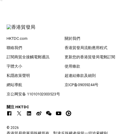
HKTDC.com
關於我們
聯絡我們
香港貿發局流動應用程式
訂閱商貿全接觸電郵通訊
更新您的香港貿發局電郵訂閱
字體大小
使用條款
私隱政策聲明
超連結條款及細則
網站導航
京ICP备09059244号
京公网安备 11010102003523号
關注 HKTDC
© 2026
香港貿易發展局版權所有，對違反版權者保留一切追索權利 。