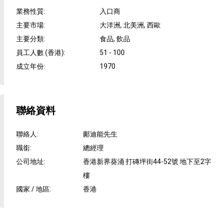
業務性質
:
入口商
主要市場
:
大洋洲, 北美洲, 西歐
主要分類
:
食品, 飲品
員工人數 (香港)
:
51 - 100
成立年份
:
1970
聯絡資料
聯絡人
:
鄺迪能先生
職銜
:
總經理
公司地址
:
香港新界葵涌 打磚坪街44-52號 地下至2字
樓
國家 / 地區
:
香港