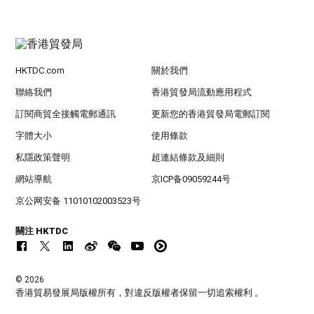
HKTDC.com
關於我們
聯絡我們
香港貿發局流動應用程式
訂閱商貿全接觸電郵通訊
更新您的香港貿發局電郵訂閱
字體大小
使用條款
私隱政策聲明
超連結條款及細則
網站導航
京ICP备09059244号
京公网安备 11010102003523号
關注 HKTDC
© 2026
香港貿易發展局版權所有，對違反版權者保留一切追索權利 。