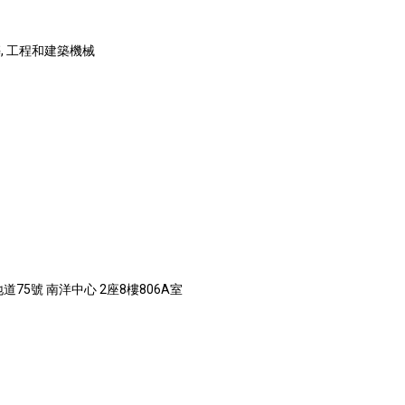
, 工程和建築機械
75號 南洋中心 2座8樓806A室