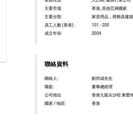
業務性質
:
入口商, 服務行業公司
主要市場
:
香港, 其他亞洲國家
主要分類
:
家居用品，燈飾及建築
員工人數 (香港)
:
101 - 200
成立年份
:
2004
聯絡資料
聯絡人
:
劉邦成先生
職銜
:
董事總經理
公司地址
:
香港九龍尖沙咀 東麼地道
國家 / 地區
:
香港