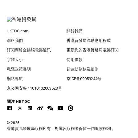
HKTDC.com
關於我們
聯絡我們
香港貿發局流動應用程式
訂閱商貿全接觸電郵通訊
更新您的香港貿發局電郵訂閱
字體大小
使用條款
私隱政策聲明
超連結條款及細則
網站導航
京ICP备09059244号
京公网安备 11010102003523号
關注 HKTDC
© 2026
香港貿易發展局版權所有，對違反版權者保留一切追索權利 。