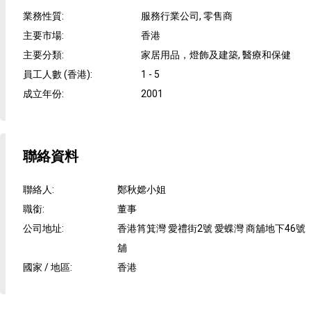
業務性質
:
服務行業公司, 零售商
主要市場
:
香港
主要分類
:
家居用品，燈飾及建築, 醫療和保健
員工人數 (香港)
:
1 - 5
成立年份
:
2001
聯絡資料
聯絡人
:
鄭秋嫦小姐
職銜
:
董事
公司地址
:
香港筲箕灣 愛禮街2號 愛蝶灣 商舖地下46號
舖
國家 / 地區
:
香港