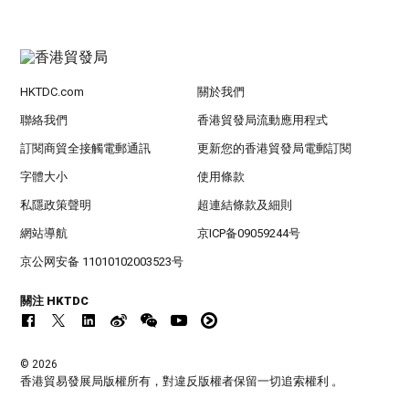
HKTDC.com
關於我們
聯絡我們
香港貿發局流動應用程式
訂閱商貿全接觸電郵通訊
更新您的香港貿發局電郵訂閱
字體大小
使用條款
私隱政策聲明
超連結條款及細則
網站導航
京ICP备09059244号
京公网安备 11010102003523号
關注 HKTDC
© 2026
香港貿易發展局版權所有，對違反版權者保留一切追索權利 。