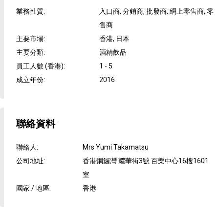
業務性質
:
入口商, 分銷商, 批發商, 網上零售商, 零
售商
主要市場
:
香港, 日本
主要分類
:
酒精飲品
員工人數 (香港)
:
1 - 5
成立年份
:
2016
聯絡資料
聯絡人
:
Mrs Yumi Takamatsu
公司地址
:
香港銅鑼灣 耀華街3號 百樂中心16樓1601
室
國家 / 地區
:
香港