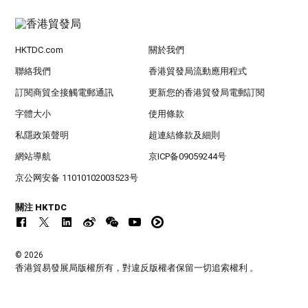
HKTDC.com
關於我們
聯絡我們
香港貿發局流動應用程式
訂閱商貿全接觸電郵通訊
更新您的香港貿發局電郵訂閱
字體大小
使用條款
私隱政策聲明
超連結條款及細則
網站導航
京ICP备09059244号
京公网安备 11010102003523号
關注 HKTDC
© 2026
香港貿易發展局版權所有，對違反版權者保留一切追索權利 。