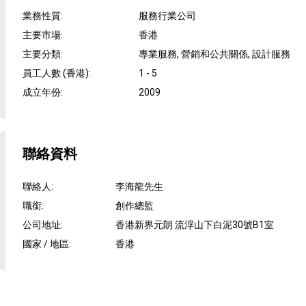
業務性質
:
服務行業公司
主要市場
:
香港
主要分類
:
專業服務, 營銷和公共關係, 設計服務
員工人數 (香港)
:
1 - 5
成立年份
:
2009
聯絡資料
聯絡人
:
李海龍先生
職銜
:
創作總監
公司地址
:
香港新界元朗 流浮山下白泥30號B1室
國家 / 地區
:
香港