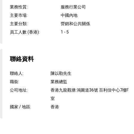
業務性質
:
服務行業公司
主要市場
:
中國內地
主要分類
:
營銷和公共關係
員工人數 (香港)
:
1 - 5
聯絡資料
聯絡人
:
陳以勒先生
職銜
:
業務總監
公司地址
:
香港九龍觀塘 鴻圖道36號 百利佳中心7樓F
室
國家 / 地區
:
香港