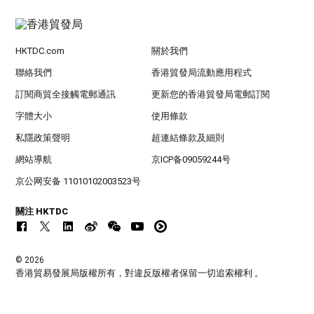
HKTDC.com
關於我們
聯絡我們
香港貿發局流動應用程式
訂閱商貿全接觸電郵通訊
更新您的香港貿發局電郵訂閱
字體大小
使用條款
私隱政策聲明
超連結條款及細則
網站導航
京ICP备09059244号
京公网安备 11010102003523号
關注 HKTDC
© 2026
香港貿易發展局版權所有，對違反版權者保留一切追索權利 。