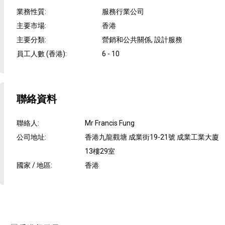
業務性質
:
服務行業公司
主要市場
:
香港
主要分類
:
營銷和公共關係, 設計服務
員工人數 (香港)
:
6 - 10
聯絡資料
聯絡人
:
Mr Francis Fung
公司地址
:
香港九龍觀塘 成業街19-21號 成業工業大廈
13樓29室
國家 / 地區
:
香港