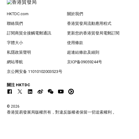
HKTDC.com
關於我們
聯絡我們
香港貿發局流動應用程式
訂閱商貿全接觸電郵通訊
更新您的香港貿發局電郵訂閱
字體大小
使用條款
私隱政策聲明
超連結條款及細則
網站導航
京ICP备09059244号
京公网安备 11010102003523号
關注 HKTDC
© 2026
香港貿易發展局版權所有，對違反版權者保留一切追索權利 。