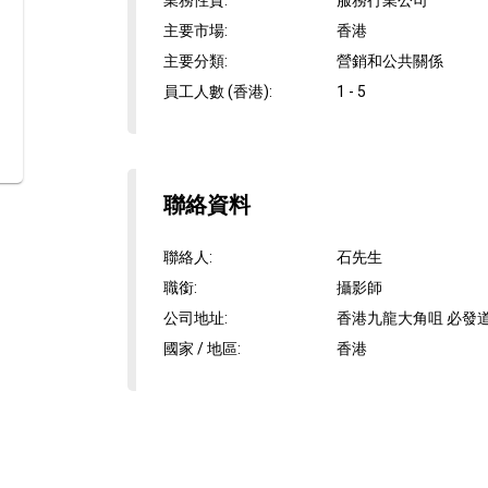
業務性質
:
服務行業公司
主要市場
:
香港
主要分類
:
營銷和公共關係
員工人數 (香港)
:
1 - 5
聯絡資料
聯絡人
:
石先生
職銜
:
攝影師
公司地址
:
香港九龍大角咀 必發道81
國家 / 地區
:
香港