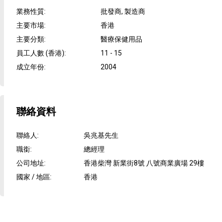
業務性質
:
批發商, 製造商
主要市場
:
香港
主要分類
:
醫療保健用品
員工人數 (香港)
:
11 - 15
成立年份
:
2004
聯絡資料
聯絡人
:
吳兆基先生
職銜
:
總經理
公司地址
:
香港柴灣 新業街8號 八號商業廣場 29樓
國家 / 地區
:
香港