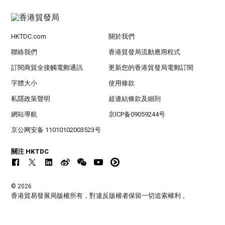
HKTDC.com
關於我們
聯絡我們
香港貿發局流動應用程式
訂閱商貿全接觸電郵通訊
更新您的香港貿發局電郵訂閱
字體大小
使用條款
私隱政策聲明
超連結條款及細則
網站導航
京ICP备09059244号
京公网安备 11010102003523号
關注 HKTDC
© 2026
香港貿易發展局版權所有，對違反版權者保留一切追索權利 。