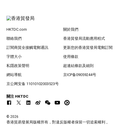
HKTDC.com
關於我們
聯絡我們
香港貿發局流動應用程式
訂閱商貿全接觸電郵通訊
更新您的香港貿發局電郵訂閱
字體大小
使用條款
私隱政策聲明
超連結條款及細則
網站導航
京ICP备09059244号
京公网安备 11010102003523号
關注 HKTDC
© 2026
香港貿易發展局版權所有，對違反版權者保留一切追索權利 。