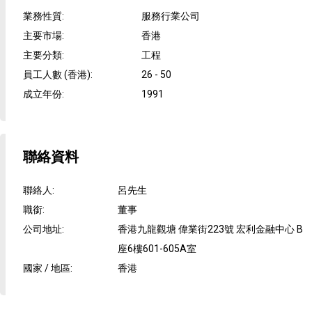
業務性質
:
服務行業公司
主要市場
:
香港
主要分類
:
工程
員工人數 (香港)
:
26 - 50
成立年份
:
1991
聯絡資料
聯絡人
:
呂先生
職銜
:
董事
公司地址
:
香港九龍觀塘 偉業街223號 宏利金融中心 B
座6樓601-605A室
國家 / 地區
:
香港