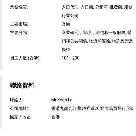
業務性質
:
入口代理, 入口商, 分銷商, 批發商, 服務
行業公司
主要市場
:
香港
主要分類
:
商業研究，管理，諮詢和一般服務, 營
銷和公共關係, 物流和運輸, 特許經營及
授權
員工人數 (香港)
:
101 - 200
聯絡資料
聯絡人
:
Mr Keith Lo
公司地址
:
香港九龍九龍灣 啟祥道20號 大昌貿易行 7樓
國家 / 地區
:
香港