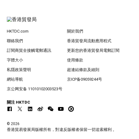
HKTDC.com
關於我們
聯絡我們
香港貿發局流動應用程式
訂閱商貿全接觸電郵通訊
更新您的香港貿發局電郵訂閱
字體大小
使用條款
私隱政策聲明
超連結條款及細則
網站導航
京ICP备09059244号
京公网安备 11010102003523号
關注 HKTDC
© 2026
香港貿易發展局版權所有，對違反版權者保留一切追索權利 。