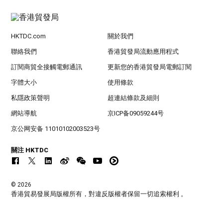
HKTDC.com
關於我們
聯絡我們
香港貿發局流動應用程式
訂閱商貿全接觸電郵通訊
更新您的香港貿發局電郵訂閱
字體大小
使用條款
私隱政策聲明
超連結條款及細則
網站導航
京ICP备09059244号
京公网安备 11010102003523号
關注 HKTDC
© 2026
香港貿易發展局版權所有，對違反版權者保留一切追索權利 。