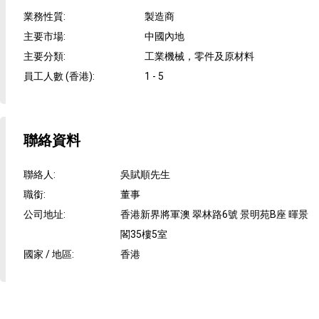
業務性質
:
製造商
主要市場
:
中國內地
主要分類
:
工業機械，零件及原材料
員工人數 (香港)
:
1 - 5
聯絡資料
聯絡人
:
吳賦順先生
職銜
:
董事
公司地址
:
香港新界將軍澳 翠林路6號 景明苑B座 暉景
閣35樓5室
國家 / 地區
:
香港