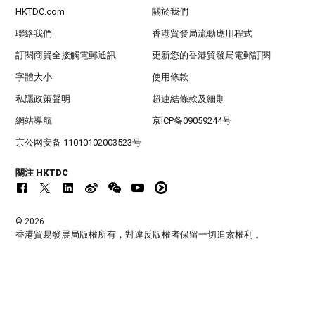
HKTDC.com
關於我們
聯絡我們
香港貿發局流動應用程式
訂閱商貿全接觸電郵通訊
更新您的香港貿發局電郵訂閱
字體大小
使用條款
私隱政策聲明
超連結條款及細則
網站導航
京ICP备09059244号
京公网安备 11010102003523号
關注 HKTDC
© 2026
香港貿易發展局版權所有，對違反版權者保留一切追索權利 。