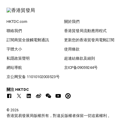
HKTDC.com
關於我們
聯絡我們
香港貿發局流動應用程式
訂閱商貿全接觸電郵通訊
更新您的香港貿發局電郵訂閱
字體大小
使用條款
私隱政策聲明
超連結條款及細則
網站導航
京ICP备09059244号
京公网安备 11010102003523号
關注 HKTDC
© 2026
香港貿易發展局版權所有，對違反版權者保留一切追索權利 。