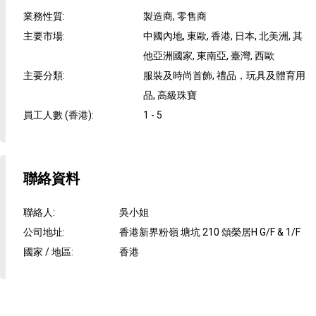
業務性質
:
製造商, 零售商
主要市場
:
中國內地, 東歐, 香港, 日本, 北美洲, 其
他亞洲國家, 東南亞, 臺灣, 西歐
主要分類
:
服裝及時尚首飾, 禮品，玩具及體育用
品, 高級珠寶
員工人數 (香港)
:
1 - 5
聯絡資料
聯絡人
:
吳小姐
公司地址
:
香港新界粉嶺 塘坑 210 頌榮居H G/F & 1/F
國家 / 地區
:
香港