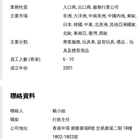
業務性質
:
入口商, 出口商, 服務行業公司
主要市場
:
非洲, 大洋洲, 中南美洲, 中國內地, 東歐,
日本, 韓國, 中東, 北美洲, 其他亞洲國家,
北歐, 東南亞, 臺灣, 西歐
主要分類
:
專業服務, 玩具車, 益智玩具, 禮品，玩
具及體育用品
員工人數 (香港)
:
6 - 10
成立年份
:
2001
聯絡資料
聯絡人
:
戴小姐
職銜
:
行政主任
公司地址
:
香港中環 康樂廣場8號 交易廣場二期 18樓
1802-1803室