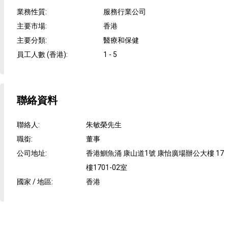
業務性質
:
服務行業公司
主要市場
:
香港
主要分類
:
醫療和保健
員工人數 (香港)
:
1 - 5
聯絡資料
聯絡人
:
朱敏榮先生
職銜
:
董事
公司地址
:
香港鰂魚涌 康山道1號 康怡廣場辦公大樓 17
樓1701-02室
國家 / 地區
:
香港