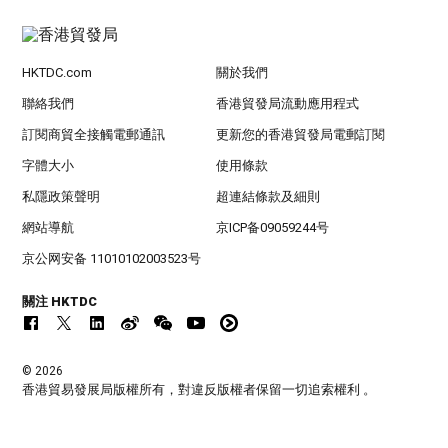
HKTDC.com
關於我們
聯絡我們
香港貿發局流動應用程式
訂閱商貿全接觸電郵通訊
更新您的香港貿發局電郵訂閱
字體大小
使用條款
私隱政策聲明
超連結條款及細則
網站導航
京ICP备09059244号
京公网安备 11010102003523号
關注 HKTDC
© 2026
香港貿易發展局版權所有，對違反版權者保留一切追索權利 。