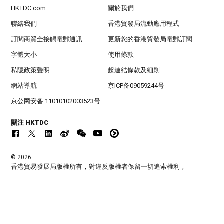
HKTDC.com
關於我們
聯絡我們
香港貿發局流動應用程式
訂閱商貿全接觸電郵通訊
更新您的香港貿發局電郵訂閱
字體大小
使用條款
私隱政策聲明
超連結條款及細則
網站導航
京ICP备09059244号
京公网安备 11010102003523号
關注 HKTDC
© 2026
香港貿易發展局版權所有，對違反版權者保留一切追索權利 。