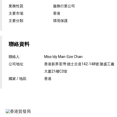
業務性質
:
服務行業公司
主要市場
:
香港
主要分類
:
環境保護
聯絡資料
聯絡人
:
Miss Idy Man-Sze Chan
公司地址
:
香港新界荃灣 德士古道142-148號 隆盛工廠
大廈21樓C3室
國家 / 地區
:
香港