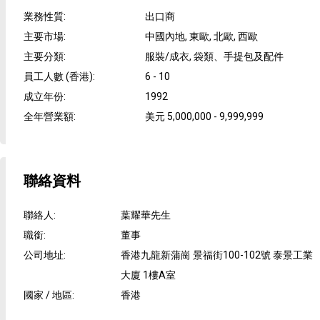
業務性質
:
出口商
主要市場
:
中國內地, 東歐, 北歐, 西歐
主要分類
:
服裝/成衣, 袋類、手提包及配件
員工人數 (香港)
:
6 - 10
成立年份
:
1992
全年營業額
:
美元 5,000,000 - 9,999,999
聯絡資料
聯絡人
:
葉耀華先生
職銜
:
董事
公司地址
:
香港九龍新蒲崗 景福街100-102號 泰景工業
大廈 1樓A室
國家 / 地區
:
香港