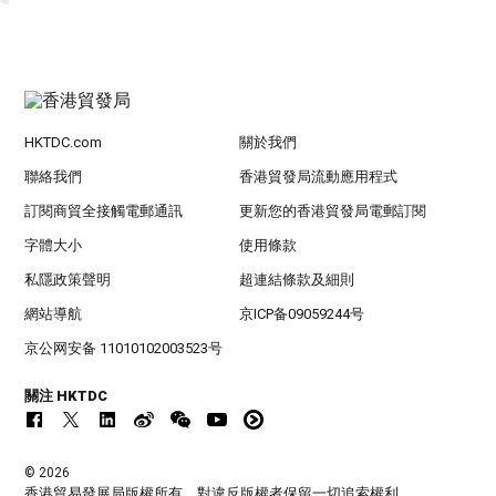
HKTDC.com
關於我們
聯絡我們
香港貿發局流動應用程式
訂閱商貿全接觸電郵通訊
更新您的香港貿發局電郵訂閱
字體大小
使用條款
私隱政策聲明
超連結條款及細則
網站導航
京ICP备09059244号
京公网安备 11010102003523号
關注 HKTDC
© 2026
香港貿易發展局版權所有，對違反版權者保留一切追索權利 。