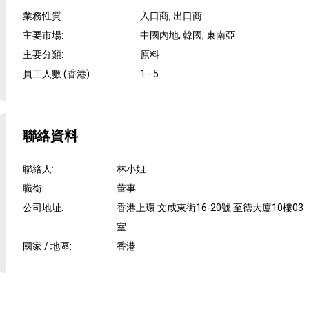
業務性質
:
入口商, 出口商
主要市場
:
中國內地, 韓國, 東南亞
主要分類
:
原料
員工人數 (香港)
:
1 - 5
聯絡資料
聯絡人
:
林小姐
職銜
:
董事
公司地址
:
香港上環 文咸東街16-20號 至徳大廈10樓03
室
國家 / 地區
:
香港