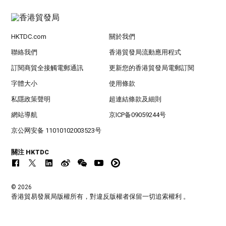
HKTDC.com
關於我們
聯絡我們
香港貿發局流動應用程式
訂閱商貿全接觸電郵通訊
更新您的香港貿發局電郵訂閱
字體大小
使用條款
私隱政策聲明
超連結條款及細則
網站導航
京ICP备09059244号
京公网安备 11010102003523号
關注 HKTDC
© 2026
香港貿易發展局版權所有，對違反版權者保留一切追索權利 。