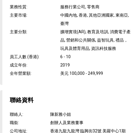
業務性質
:
服務行業公司, 零售商
主要市場
:
中國內地, 香港, 其他亞洲國家, 東南亞,
臺灣
主要分類
:
擴增實境(AR), 教育及培訓, 消費電子產
品, 營銷和公共關係, 益智玩具, 禮品，
玩具及體育用品, 資訊科技服務
員工人數 (香港)
:
6 - 10
成立年份
:
2019
全年營業額
:
美元 100,000 - 249,999
聯絡資料
聯絡人
:
陳新雅小姐
職銜
:
創辦人及業務董事
公司地址
:
香港九龍九龍灣 臨興街32號 美羅中心1期